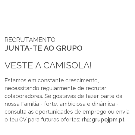
RECRUTAMENTO
JUNTA-TE AO GRUPO
VESTE A CAMISOLA!
LAB&ID
PRODUTOS
Estamos em constante crescimento,
necessitando regularmente de recrutar
colaboradores. Se gostavas de fazer parte da
MARKETS
nossa Família - forte, ambiciosa e dinâmica -
consulta as oportunidades de emprego ou envia
SOBRE NÓS
o teu CV para futuras ofertas:
rh@grupojpm.pt
LOJA ONLINE