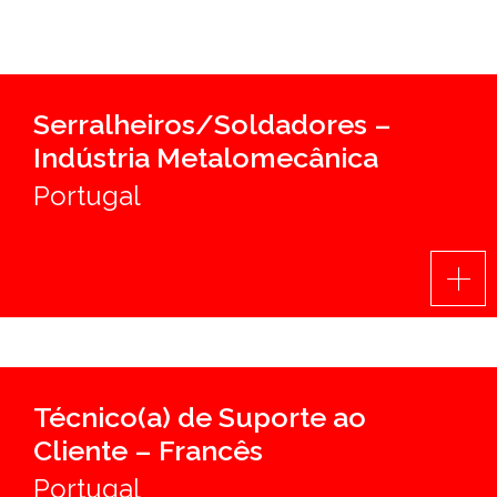
SUPORTE
MARQUES ACADEMY
Serralheiros/Soldadores –
Indústria Metalomecânica
PARCEIROS
Portugal
NOTÍCIAS
CONTACTOS
RECRUTAMENTO
BLOG
Técnico(a) de Suporte ao
Cliente – Francês
LIVRO DE RECLAMAÇÕES
Portugal