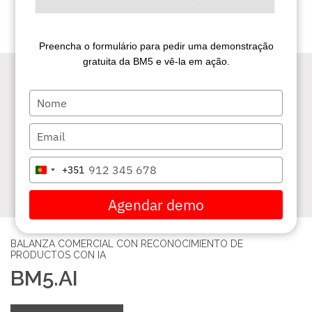
SOPORTE Y SERVICIOS
Preencha o formulário para pedir uma demonstração
MARQUES ACADEMY
gratuita da BM5 e vê-la em ação.
Type
DISTRIBUIDORES
your
name
Type
NOTÍCIAS
your
email
Type
+351
CONTACTOS
Portugal
your
+351
phone
Agendar demo
number
RECLUTAMIENTO
BALANZA COMERCIAL CON RECONOCIMIENTO DE
BLOG
PRODUCTOS CON IA
BM5.AI