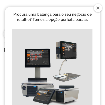
Procura uma balança para o seu negócio de
retalho? Temos a opção perfeita para si.
PRODUCTOS
PESAJE COMERCIAL
LAB I&D
PRODUCTOS
INDUSTRIAS
SOBRE NOSOTROS
TIENDA