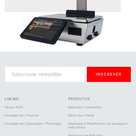
INSCREVER
LAB I&D
PRODUTOS
Nosso ADN
Balanças Comerciais
Inovação em Produto
Básculas-Ponte
Inovação em Operações /Produção
Balanças e Plataformas de pesagem
Industriais
Balanças de Precisão