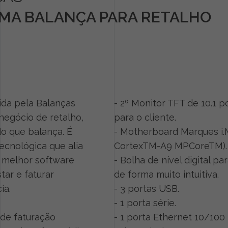
UMA BALANÇA PARA RETALHO
da pela Balanças
- 2º Monitor TFT de 10.1 p
negócio de retalho,
para o cliente.
o que balança. É
- Motherboard Marques i.
ecnológica que alia
CortexTM-A9 MPCoreTM).
 melhor software
- Bolha de nível digital pa
star e faturar
de forma muito intuitiva.
ia.
- 3 portas USB.
- 1 porta série.
de faturação
- 1 porta Ethernet 10/100