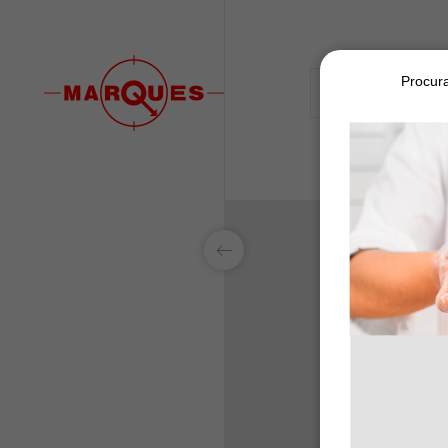
Procura
PRODUTOS
LAB&ID
PRODUTOS
MARKETS
BALA
SOBRE NÓS