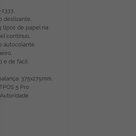
1333.
 deslizante.
 3 tipos de papel na
el contínuo,
o autocolante.
eiro.
o e de fácil
balança: 375x275mm.
ETPOS 5 Pro
 Autoridade