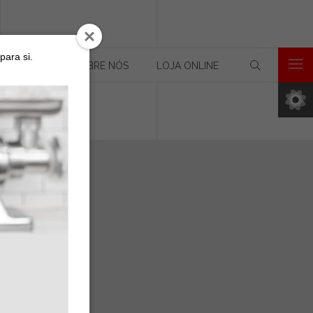
para si.
-TE A NÓS
SOBRE NÓS
LOJA ONLINE