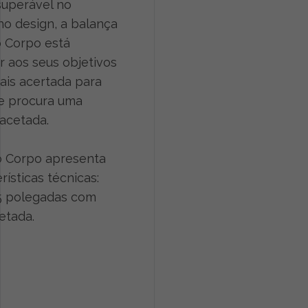
superável no
no design, a balança
 Corpo está
 aos seus objetivos
mais acertada para
e procura uma
acetada.
 Corpo apresenta
rísticas técnicas:
 15 polegadas com
etada.