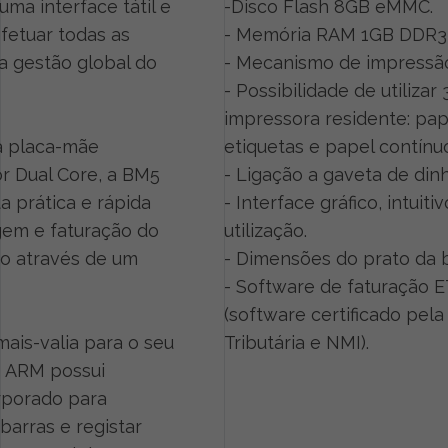
ma interface tátil e
-Disco Flash 8GB eMMC.
efetuar todas as
- Memória RAM 1GB DDR3-
a gestão global do
- Mecanismo de impressão
- Possibilidade de utilizar
impressora residente: pap
ma placa-mãe
etiquetas e papel contínu
r Dual Core, a BM5
- Ligação a gaveta de dinh
 prática e rápida
- Interface gráfico, intuitiv
gem e faturação do
utilização.
o através de um
- Dimensões do prato da 
- Software de faturação 
(software certificado pela
ais-valia para o seu
Tributária e NMI).
5 ARM possui
porado para
barras e registar