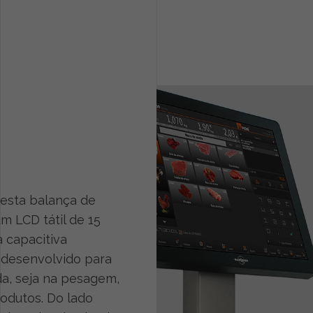
desta balança de
um LCD tátil de 15
 capacitiva
 desenvolvido para
da, seja na pesagem,
rodutos. Do lado