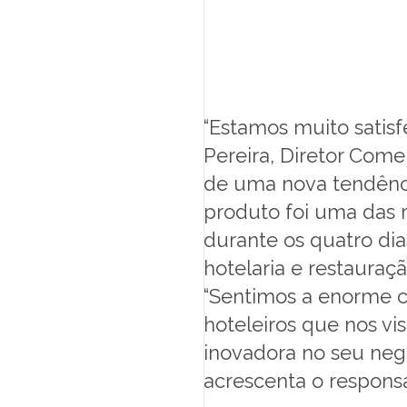
LOJA ONLINE
SUPORTE
MARQUES ACADEMY
“Estamos muito satisf
Pereira, Diretor Com
de uma nova tendênci
produto foi uma das r
PT
durante os quatro di
hotelaria e restauraç
“Sentimos a enorme cu
hoteleiros que nos v
inovadora no seu negó
acrescenta o responsá