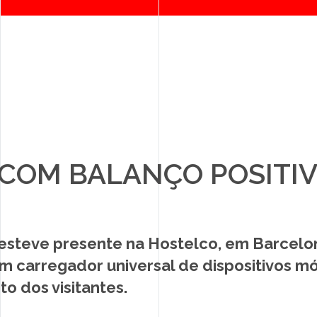
ias/details.php
on line
67
COM BALANÇO POSITI
PARCEIROS
NOTÍCIAS
esteve presente na Hostelco, em Barcelo
CONTACTOS
m carregador universal de dispositivos m
o dos visitantes.
RECRUTAMENTO