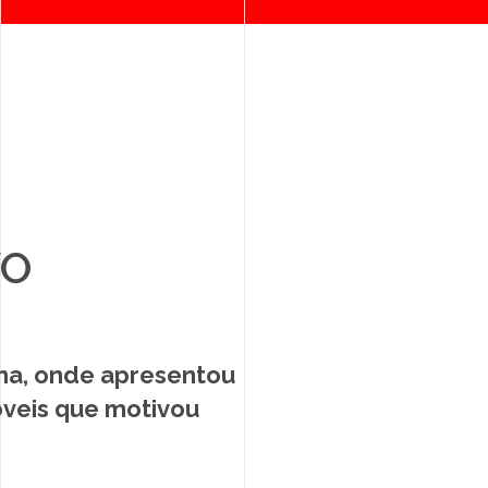
VO
na, onde apresentou
óveis que motivou