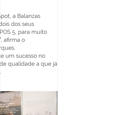
pot, a Balanzas
ois dos seus
TPOS 5, para muito
 afirma o
rques.
te um sucesso no
de qualidade a que já
.