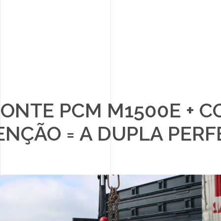
ONTE PCM M1500E + 
PARCEIROS
NÇÃO = A DUPLA PERF
NOTÍCIAS
CONTACTOS
RECRUTAMENTO