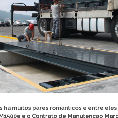
BLOG
LIVRO DE RECLAMAÇÕES
 há muitos pares românticos e entre eles
M1500e e o Contrato de Manutenção Marq