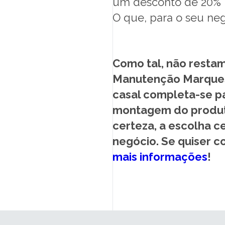
um desconto de 20% n
O que, para o seu ne
Como tal, não resta
Manutenção Marques 
casal completa-se p
montagem do produto
certeza, a escolha c
negócio. Se quiser c
mais informações
!