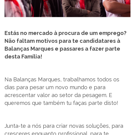
SUPORTE
MARQUES ACADEMY
Estás no mercado à procura de um emprego?
Não faltam motivos para te candidatares à
PARCEIROS
Balanças Marques e passares a fazer parte
desta Família!
NOTÍCIAS
CONTACTOS
Na Balanças Marques, trabalhamos todos os
dias para pesar um novo mundo e para
RECRUTAMENTO
acrescentar valor ao setor da pesagem. E
queremos que também tu faças parte disto!
BLOG
LIVRO DE RECLAMAÇÕES
Junta-te a nós para criar novas soluções, para
cresceres enquanto profissional, para te