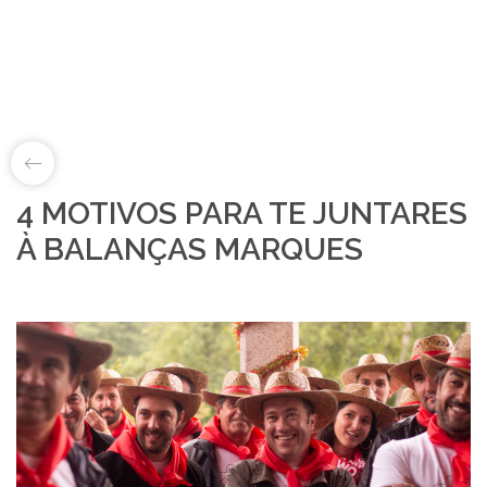
4 MOTIVOS PARA TE JUNTARES
LAB&ID
À BALANÇAS MARQUES
PRODUTOS
MARKETS
SOBRE NÓS
LOJA ONLINE