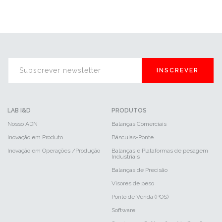
INSCREVER
LAB I&D
PRODUTOS
Nosso ADN
Balanças Comerciais
Inovação em Produto
Básculas-Ponte
Inovação em Operações /Produção
Balanças e Plataformas de pesagem
Industriais
Balanças de Precisão
Visores de peso
Ponto de Venda (POS)
Software