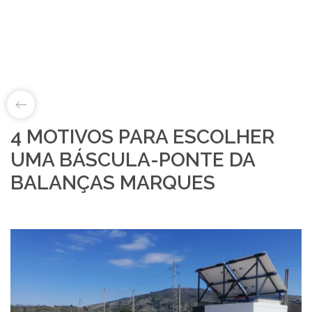
4 MOTIVOS PARA ESCOLHER
LAB&ID
UMA BÁSCULA-PONTE DA
BALANÇAS MARQUES
PRODUTOS
MARKETS
SOBRE NÓS
LOJA ONLINE