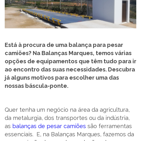
SUPORTE
MARQUES ACADEMY
PARCEIROS
Está à procura de uma balança para pesar
camiões? Na Balanças Marques, temos várias
opções de equipamentos que têm tudo para ir
NOTÍCIAS
ao encontro das suas necessidades. Descubra
já alguns motivos para escolher uma das
CONTACTOS
nossas báscula-ponte.
RECRUTAMENTO
Quer tenha um negócio na área da agricultura,
BLOG
da metalurgia, dos transportes ou da indústria,
as
balanças de pesar camiões
são ferramentas
LIVRO DE RECLAMAÇÕES
essenciais. E, na Balanças Marques, fazemos da