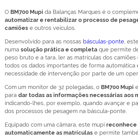
O
BM700 Mupi
da Balanças Marques é o compleme
PT
automatizar e rentabilizar o processo de pesa
camiões
e outros veículos.
Desenvolvido para as nossas
básculas-ponte
, est
numa
solução prática e completa
que permite de
peso bruto e a tara, ler as matrículas dos camiões 
todos os dados importantes de forma automática
necessidade de intervenção por parte de um oper
Com um monitor de 32 polegadas, o
BM700 Mupi
e
para
dar todas as informações necessárias aos 
indicando-lhes, por exemplo, quando avançar e pa
dos processos de pesagem na báscula-ponte.
Equipado com uma câmara, este mupi
reconhece
automaticamente as matrículas
e permite tamb