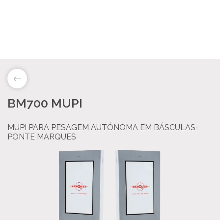
BM700 MUPI
LAB&ID
MUPI PARA PESAGEM AUTÓNOMA EM BÁSCULAS-
PRODUTOS
PONTE MARQUES
MARKETS
SOBRE NÓS
LOJA ONLINE