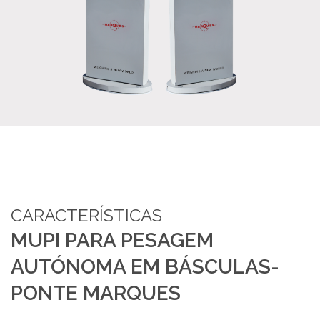
SUPORTE
MARQUES ACADEMY
PARCEIROS
NOTÍCIAS
CONTACTOS
CARACTERÍSTICAS
RECRUTAMENTO
MUPI PARA PESAGEM
BLOG
AUTÓNOMA EM BÁSCULAS-
PONTE MARQUES
LIVRO DE RECLAMAÇÕES