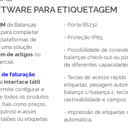
FTWARE PARA ETIQUETAGEM
RM
da Balanças
- Porta RS232;
 para completar
- Proteção IP65;
plataformas de
 uma solução
- Possibilidade de conex
m de artigos
no
balanças check-out ou pla
rcial.
de diferentes capacidades
 de faturação
- Teclas de acesso rápido
ma
interface tátil
etiquetas, pesagem auto
rmite configurar e
balança 1/balança 2, tecl
e todos os produtos
rastreabilidade e campos f
 (tais como preços,
 outros) e assim
- Impressão de etiquetas
 talões ou etiquetas.
automática;