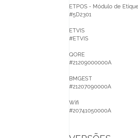
ETPOS - Módulo de Etiqu
#5D2301
ETVIS
#ETVIS
QORE
#21209000000A
BMGEST
#21207090000A
Wifi
#20741050000A