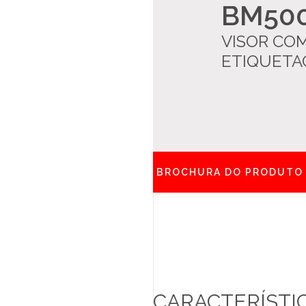
BM50
LOJA ONLINE
VISOR CO
SUPORTE
ETIQUET
MARQUES ACADEMY
PT
BROCHURA DO PRODUTO
CARACTERÍSTI