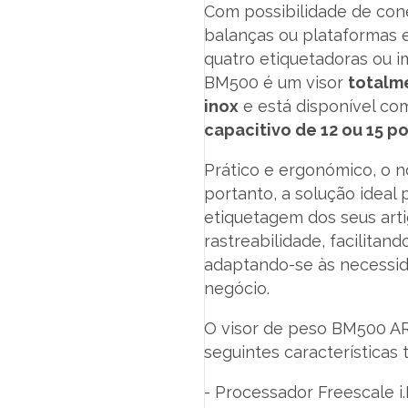
Com possibilidade de con
balanças ou plataformas 
quatro etiquetadoras ou i
BM500 é um visor
totalm
inox
e está disponível c
capacitivo de 12 ou 15 p
Prático e ergonómico, o no
portanto, a solução ideal 
etiquetagem dos seus arti
rastreabilidade, facilitand
adaptando-se às necessi
negócio.
O visor de peso BM500 AR
seguintes características 
- Processador Freescale i