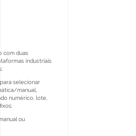
ão com duas
taformas industriais
;
 para selecionar
mática/manual,
ado numérico, lote,
ixos;
 manual ou