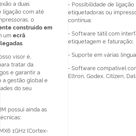
exão a duas
- Possibilidade de ligaçã
e ligação com até
etiquetadoras ou impress
mpressoras, o
contínua;
ente construído em
- Software tátil com interf
om um
ecrã
etiquetagem e faturação;
olegadas
.
- Suporte em várias língua
sso visor é,
para tratar da
- Software compatível co
gos e garantir a
Eltron, Godex, Citizen, D
o a gestão global e
dades do seu
M possui ainda as
técnicas:
.MX6 1GHz (Cortex-