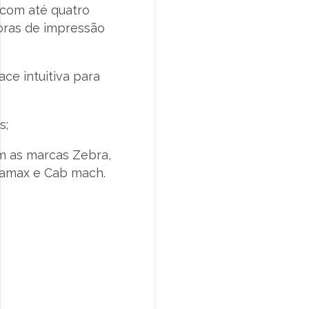
o com até quatro
oras de impressão
ace intuitiva para
s;
m as marcas Zebra,
atamax e Cab mach.