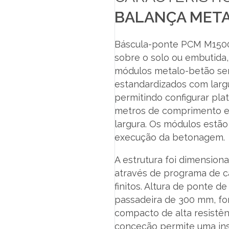
BALANÇA META
Báscula-ponte PCM M1500
sobre o solo ou embutida,
módulos metalo-betão se
estandardizados com largu
permitindo configurar pla
metros de comprimento e
largura. Os módulos estão
execução da betonagem.
A estrutura foi dimensio
através de programa de c
finitos. Altura de ponte d
passadeira de 300 mm, f
compacto de alta resistên
conceção permite uma ins