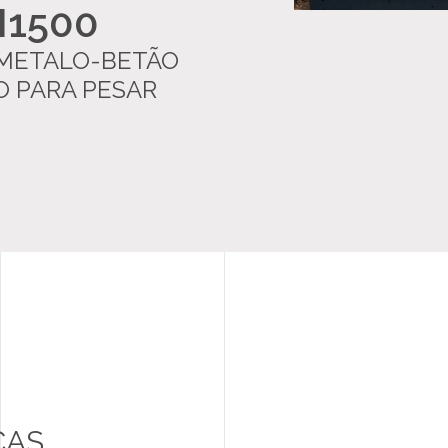
1500
BLOG
METALO-BETÃO
LIVRO DE RECLAMAÇÕES
O PARA PESAR
CAS