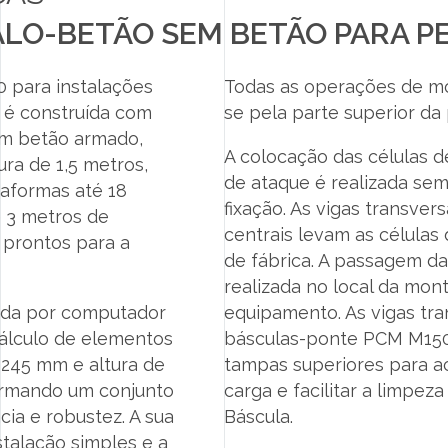
LO-BETÃO SEM BETÃO PARA P
 para instalações
Todas as operações de m
 é construída com
se pela parte superior da
m betão armado,
A colocação das células d
ra de 1,5 metros,
de ataque é realizada se
taformas até 18
fixação. As vigas transver
 3 metros de
centrais levam as células
 prontos para a
de fábrica. A passagem d
realizada no local da mo
nada por computador
equipamento. As vigas tra
álculo de elementos
básculas-ponte PCM M15
e 245 mm e altura de
tampas superiores para ac
ormando um conjunto
carga e facilitar a limpe
cia e robustez. A sua
Báscula.
talação simples e a