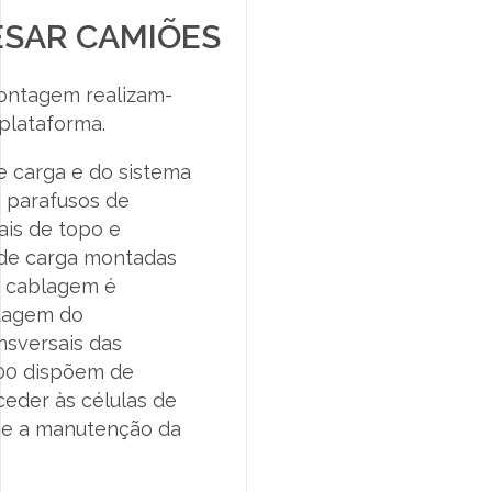
ESAR CAMIÕES
ontagem realizam-
 plataforma.
e carga e do sistema
m parafusos de
sais de topo e
 de carga montadas
a cablagem é
ntagem do
nsversais das
00 dispõem de
eder às células de
za e a manutenção da