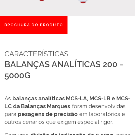
SUPORTE
BROCHURA DO PRODUTO
MARQUES ACADEMY
PARCEIROS
CARACTERÍSTICAS
NOTÍCIAS
BALANÇAS ANALÍTICAS 200 -
5000G
CONTACTOS
RECRUTAMENTO
As
balanças analíticas MCS-LA, MCS-LB e MCS-
LC da Balanças Marques
foram desenvolvidas
BLOG
para
pesagens de precisão
em laboratórios e
outros cenários que exigem especial rigor.
LIVRO DE RECLAMAÇÕES