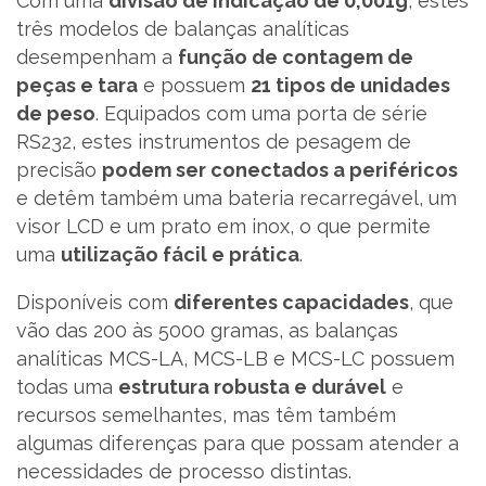
Com uma
divisão de indicação de 0,001g
, estes
três modelos de balanças analíticas
desempenham a
função de contagem de
PT
peças e tara
e possuem
21 tipos de unidades
de peso
. Equipados com uma porta de série
RS232, estes instrumentos de pesagem de
precisão
podem ser conectados a periféricos
e detêm também uma bateria recarregável, um
visor LCD e um prato em inox, o que permite
uma
utilização fácil e prática
.
Disponíveis com
diferentes capacidades
, que
vão das 200 às 5000 gramas, as balanças
analíticas MCS-LA, MCS-LB e MCS-LC possuem
todas uma
estrutura robusta e durável
e
recursos semelhantes, mas têm também
algumas diferenças para que possam atender a
necessidades de processo distintas.