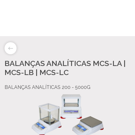
BALANÇAS ANALÍTICAS MCS-LA |
LAB&ID
MCS-LB | MCS-LC
PRODUTOS
BALANÇAS ANALÍTICAS 200 - 5000G
MARKETS
SOBRE NÓS
LOJA ONLINE