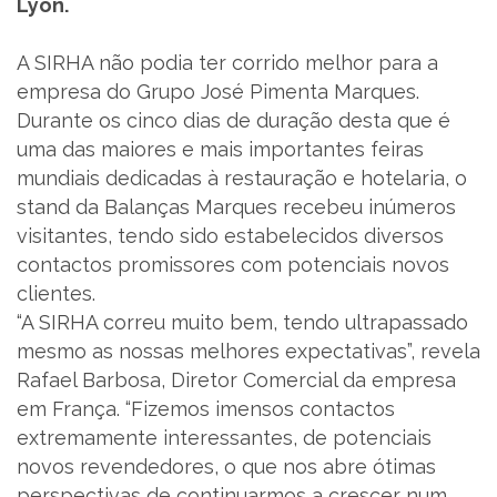
Lyon.
SUPORTE
A SIRHA não podia ter corrido melhor para a
empresa do Grupo José Pimenta Marques.
MARQUES ACADEMY
Durante os cinco dias de duração desta que é
uma das maiores e mais importantes feiras
PARCEIROS
mundiais dedicadas à restauração e hotelaria, o
stand da Balanças Marques recebeu inúmeros
NOTÍCIAS
visitantes, tendo sido estabelecidos diversos
contactos promissores com potenciais novos
CONTACTOS
clientes.
“A SIRHA correu muito bem, tendo ultrapassado
RECRUTAMENTO
mesmo as nossas melhores expectativas”, revela
Rafael Barbosa, Diretor Comercial da empresa
BLOG
em França. “Fizemos imensos contactos
extremamente interessantes, de potenciais
LIVRO DE RECLAMAÇÕES
novos revendedores, o que nos abre ótimas
perspectivas de continuarmos a crescer num