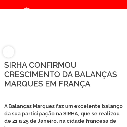
Notice
: Object of class collection could not be converted to int in
/home/balancasmarques/public_html/noticias/details.php
on line
67
LAB&ID
SIRHA CONFIRMOU
CRESCIMENTO DA BALANÇAS
PRODUTOS
MARQUES EM FRANÇA
MARKETS
SOBRE NÓS
A Balanças Marques faz um excelente balanço
da sua participação na SIRHA, que se realizou
LOJA ONLINE
de 21 a 25 de Janeiro, na cidade francesa de