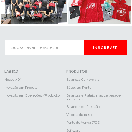
INSCREVER
LAB I&D
PRODUTOS
Nosso ADN
Balanças Comerciais
Inovação em Produto
Básculas-Ponte
Inovação em Operações /Produção
Balanças e Plataformas de pesagem
Industriais
Balanças de Precisão
Visores de peso
Ponto de Venda (POS)
Software