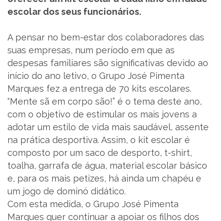
escolar dos seus funcionários.
SUPORTE
A pensar no bem-estar dos colaboradores das
MARQUES ACADEMY
suas empresas, num período em que as
despesas familiares são significativas devido ao
PARCEIROS
início do ano letivo, o Grupo José Pimenta
Marques fez a entrega de 70 kits escolares.
NOTÍCIAS
“Mente sã em corpo são!” é o tema deste ano,
com o objetivo de estimular os mais jovens a
CONTACTOS
adotar um estilo de vida mais saudável, assente
na prática desportiva. Assim, o kit escolar é
RECRUTAMENTO
composto por um saco de desporto, t-shirt,
toalha, garrafa de água, material escolar básico
BLOG
e, para os mais petizes, há ainda um chapéu e
um jogo de dominó didático.
LIVRO DE RECLAMAÇÕES
Com esta medida, o Grupo José Pimenta
Marques quer continuar a apoiar os filhos dos