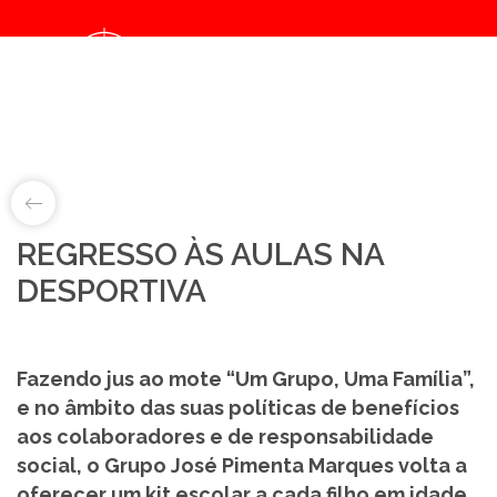
Notice
: Object of class collection could not be converted to int in
/home/balancasmarques/public_html/noticias/details.php
on line
67
LAB&ID
REGRESSO ÀS AULAS NA
DESPORTIVA
PRODUTOS
MARKETS
Fazendo jus ao mote “Um Grupo, Uma Família”,
e no âmbito das suas políticas de benefícios
SOBRE NÓS
aos colaboradores e de responsabilidade
social, o Grupo José Pimenta Marques volta a
LOJA ONLINE
oferecer um kit escolar a cada filho em idade