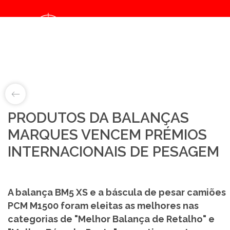
Notice
: Object of class collection could not be converted to int in
/home/balancasmarques/public_html/noticias/details.php
on line
67
LAB&ID
PRODUTOS DA BALANÇAS
MARQUES VENCEM PRÉMIOS
PRODUTOS
INTERNACIONAIS DE PESAGEM
MARKETS
SOBRE NÓS
A balança BM5 XS e a báscula de pesar camiões
PCM M1500 foram eleitas as melhores nas
LOJA ONLINE
categorias de "Melhor Balança de Retalho" e