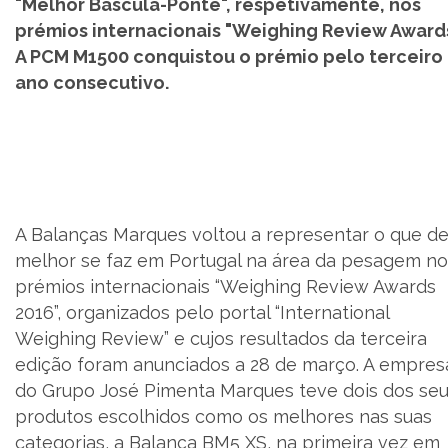
"Melhor Báscula-Ponte", respetivamente, nos
prémios internacionais "Weighing Review Awards
SUPORTE
A PCM M1500 conquistou o prémio pelo terceiro
ano consecutivo.
MARQUES ACADEMY
PARCEIROS
NOTÍCIAS
A Balanças Marques voltou a representar o que d
CONTACTOS
melhor se faz em Portugal na área da pesagem no
prémios internacionais “Weighing Review Awards
RECRUTAMENTO
2016”, organizados pelo portal “International
Weighing Review” e cujos resultados da terceira
BLOG
edição foram anunciados a 28 de março. A empres
do Grupo José Pimenta Marques teve dois dos se
LIVRO DE RECLAMAÇÕES
produtos escolhidos como os melhores nas suas
categorias, a Balança BM5 XS, na primeira vez em