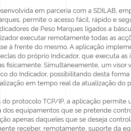
BLOG
desenvolvida em parceria com a SDILAB, e
ques, permite o acesso fácil, rápido e segu
LIVRO DE RECLAMAÇÕES
ndicadores de Peso Marques ligados a báscu
ilizador executar remotamente todas as acç
sse à frente do mesmo. A aplicação implem
teclas do próprio Indicador, que executa as
s fisicamente. Simultaneamente, um visor v
ísico do Indicador, possibilitando desta forma
alização em tempo real da atualização do 
do protocolo TCP/IP, a aplicação permite u
da dos equipamentos que se pretende contro
vação apenas daqueles que se deseja contro
mente receber, remotamente, suporte da equ