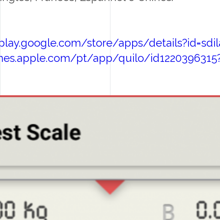
/play.google.com/store/apps/details?id=sdil
tunes.apple.com/pt/app/quilo/id122039631