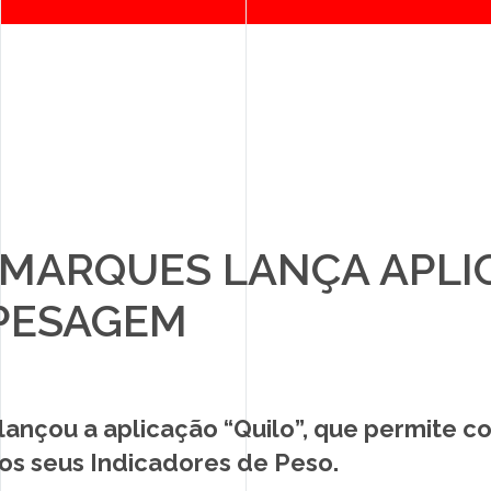
ias/details.php
on line
67
MARQUES LANÇA APLI
PARCEIROS
PESAGEM
NOTÍCIAS
CONTACTOS
ançou a aplicação “Quilo”, que permite co
RECRUTAMENTO
s seus Indicadores de Peso.