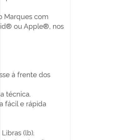
eso Marques com
roid® ou Apple®, nos
se à frente dos
a técnica.
 fácil e rápida
ibras (lb).