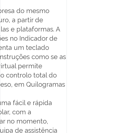
mpresa do mesmo
ro, a partir de
las e plataformas. A
ões no Indicador de
enta um teclado
 instruções como se as
irtual permite
 o controlo total do
peso, em Quilogramas
ma fácil e rápida
lar, com a
lar no momento,
ipa de assistência