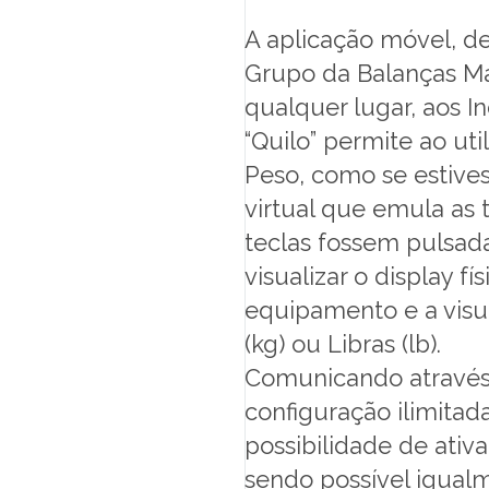
LOJA ONLINE
A aplicação móvel, 
Grupo da Balanças Mar
SUPORTE
qualquer lugar, aos I
“Quilo” permite ao ut
MARQUES ACADEMY
Peso, como se estive
virtual que emula as 
teclas fossem pulsada
PT
visualizar o display f
equipamento e a visu
(kg) ou Libras (lb).
Comunicando através 
configuração ilimita
possibilidade de ati
sendo possível igual