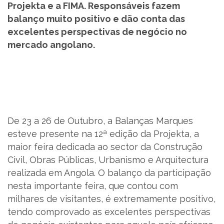
Projekta e a FIMA. Responsáveis fazem
SUPORTE
balanço muito positivo e dão conta das
excelentes perspectivas de negócio no
MARQUES ACADEMY
mercado angolano.
PARCEIROS
NOTÍCIAS
De 23 a 26 de Outubro, a Balanças Marques
CONTACTOS
esteve presente na 12ª edição da Projekta, a
maior feira dedicada ao sector da Construção
RECRUTAMENTO
Civil, Obras Públicas, Urbanismo e Arquitectura
realizada em Angola. O balanço da participação
BLOG
nesta importante feira, que contou com
milhares de visitantes, é extremamente positivo,
LIVRO DE RECLAMAÇÕES
tendo comprovado as excelentes perspectivas