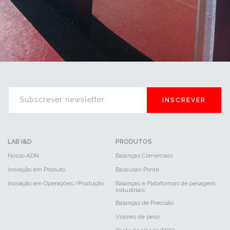
INSCREVER
LAB I&D
PRODUTOS
Nosso ADN
Balanças Comerciais
Inovação em Produto
Básculas-Ponte
Inovação em Operações /Produção
Balanças e Plataformas de pesagem
Industriais
Balanças de Precisão
Visores de peso