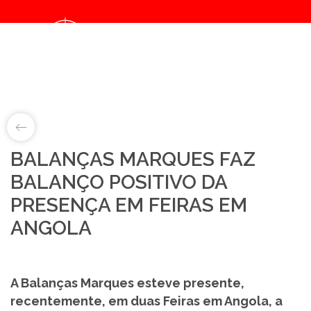
Notice
: Object of class collection could not be converted to int in
/home/balancasmarques/public_html/noticias/details.php
on line
67
LAB&ID
BALANÇAS MARQUES FAZ
BALANÇO POSITIVO DA
PRODUTOS
PRESENÇA EM FEIRAS EM
MARKETS
ANGOLA
SOBRE NÓS
A Balanças Marques esteve presente,
LOJA ONLINE
recentemente, em duas Feiras em Angola, a