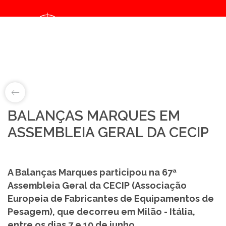
Notice
: Object of class collection could not be converted to int in
/home/balancasmarques/public_html/noticias/details.php
on line
67
LAB&ID
BALANÇAS MARQUES EM
ASSEMBLEIA GERAL DA CECIP
PRODUTOS
MARKETS
A Balanças Marques participou na 67ª
Assembleia Geral da CECIP (Associação
SOBRE NÓS
Europeia de Fabricantes de Equipamentos de
Pesagem), que decorreu em Milão - Itália,
LOJA ONLINE
entre os dias 7 e 10 de junho.