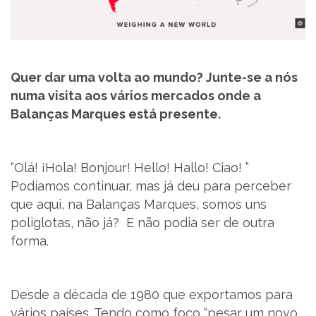
SUPORTE
MARQUES ACADEMY
Quer dar uma volta ao mundo? Junte-se a nós
numa visita aos vários mercados onde a
PARCEIROS
Balanças Marques está presente.
NOTÍCIAS
“Olá! ¡Hola! Bonjour! Hello! Hallo! Ciao! ”
CONTACTOS
Podíamos continuar, mas já deu para perceber
que aqui, na Balanças Marques, somos uns
RECRUTAMENTO
poliglotas, não já? E não podia ser de outra
forma.
BLOG
LIVRO DE RECLAMAÇÕES
Desde a década de 1980 que exportamos para
vários países. Tendo como foco “pesar um novo