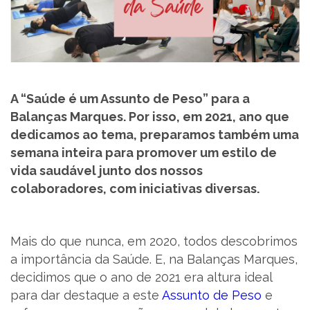
SUPORTE
MARQUES ACADEMY
PARCEIROS
A “Saúde é um Assunto de Peso” para a
Balanças Marques. Por isso, em 2021, ano que
dedicamos ao tema, preparamos também uma
NOTÍCIAS
semana inteira para promover um estilo de
vida saudável junto dos nossos
CONTACTOS
colaboradores, com iniciativas diversas.
RECRUTAMENTO
Mais do que nunca, em 2020, todos descobrimos
BLOG
a importância da Saúde. E, na Balanças Marques,
decidimos que o ano de 2021 era altura ideal
LIVRO DE RECLAMAÇÕES
para dar destaque a este
Assunto de Peso
e