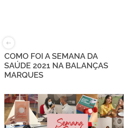
COMO FOI A SEMANA DA
LAB&ID
SAÚDE 2021 NA BALANÇAS
MARQUES
PRODUTOS
MARKETS
SOBRE NÓS
LOJA ONLINE