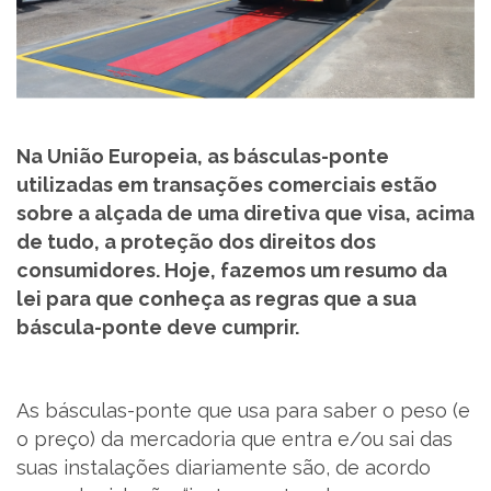
SUPORTE
MARQUES ACADEMY
PARCEIROS
Na União Europeia, as básculas-ponte
utilizadas em transações comerciais estão
sobre a alçada de uma diretiva que visa, acima
NOTÍCIAS
de tudo, a proteção dos direitos dos
consumidores. Hoje, fazemos um resumo da
CONTACTOS
lei para que conheça as regras que a sua
báscula-ponte deve cumprir.
RECRUTAMENTO
BLOG
As básculas-ponte que usa para saber o peso (e
o preço) da mercadoria que entra e/ou sai das
LIVRO DE RECLAMAÇÕES
suas instalações diariamente são, de acordo