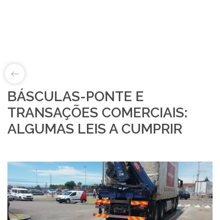
BÁSCULAS-PONTE E
LAB&ID
TRANSAÇÕES COMERCIAIS:
ALGUMAS LEIS A CUMPRIR
PRODUTOS
MARKETS
SOBRE NÓS
LOJA ONLINE