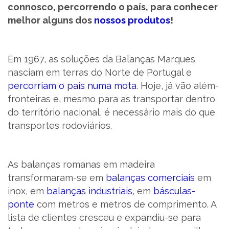
connosco, percorrendo o país, para conhecer
SUPORTE
melhor alguns dos
nossos produtos
!
MARQUES ACADEMY
Em 1967, as soluções da Balanças Marques
nasciam em terras do Norte de Portugal e
PARCEIROS
percorriam o país numa mota
. Hoje, já vão além-
fronteiras e, mesmo para as transportar dentro
NOTÍCIAS
do território nacional, é necessário mais do que
transportes rodoviários.
CONTACTOS
RECRUTAMENTO
As balanças romanas em madeira
transformaram-se em
balanças comerciais
em
BLOG
inox, em
balanças industriais
, em
básculas-
ponte
com metros e metros de comprimento. A
LIVRO DE RECLAMAÇÕES
lista de clientes cresceu e expandiu-se para