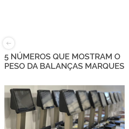
5 NÚMEROS QUE MOSTRAM O
LAB&ID
PESO DA BALANÇAS MARQUES
PRODUTOS
MARKETS
SOBRE NÓS
LOJA ONLINE