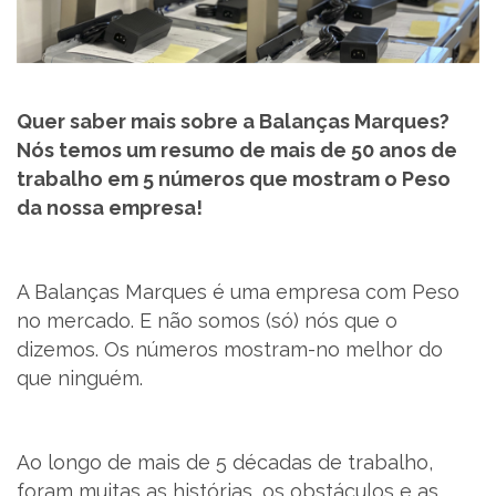
SUPORTE
MARQUES ACADEMY
Quer saber mais sobre a Balanças Marques?
Nós temos um resumo de mais de 50 anos de
PARCEIROS
trabalho em 5 números que mostram o Peso
da nossa empresa!
NOTÍCIAS
CONTACTOS
A Balanças Marques é uma empresa com Peso
no mercado. E não somos (só) nós que o
RECRUTAMENTO
dizemos. Os números mostram-no melhor do
que ninguém.
BLOG
LIVRO DE RECLAMAÇÕES
Ao longo de mais de 5 décadas de trabalho,
foram muitas as histórias, os obstáculos e as